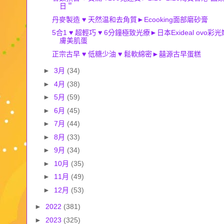
日＂
丹麥製造 ♥ 天然温和去角質►Ecooking面部磨砂膏
5合1 ♥ 超輕巧 ♥ 6分鐘極致光療►日本Exideal ovo彩光
膚美肌蛋
正宗古早 ♥ 低糖少油 ♥ 鬆軟綿密►囍源古早蛋糕
►
3月
(34)
►
4月
(38)
►
5月
(59)
►
6月
(45)
►
7月
(44)
►
8月
(33)
►
9月
(34)
►
10月
(35)
►
11月
(49)
►
12月
(53)
►
2022
(381)
►
2023
(325)