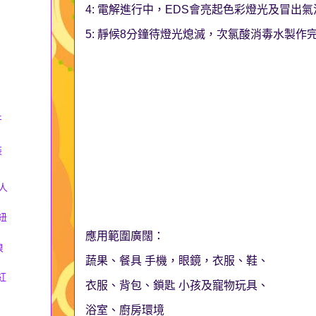
4: 電解進行中，EDS會亮起色彩燈光及冒出氣
5: 靜候8分鐘待燈光熄滅，次氯酸消毒水製作
牙
裝
y人
紐
應用範圍廣闊：
浪
蔬果、餐具 手機，眼鏡，衣服、鞋、
紅
衣服、背包、鎖匙 小孩及寵物玩具、
浴室、廚房環境