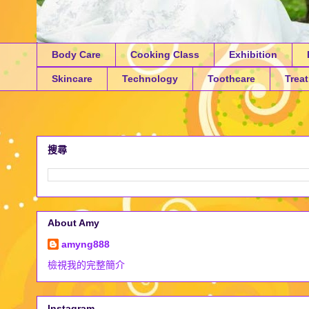
Body Care
Cooking Class
Exhibition
Skincare
Technology
Toothcare
Trea
搜尋
About Amy
amyng888
檢視我的完整簡介
Instagram