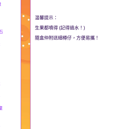
吸
温馨提示：
生果都噴得 (記得過水！)
石
隨盒仲附送細樽仔，方便易攜！
體
脆
嬰
童
類