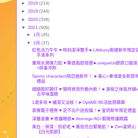
►
2018
(214)
►
2019
(244)
►
2020
(338)
▼
2021
(506)
►
1月
(45)
▼
2月
(37)
紅色活力牛牛 ♥ 時刻潔淨雙手►Lifebuoy衛健新年限定
手液系列
重現水潤彈力肌 ♥ 擊退脂肪宿便►uniqueUs膠原口服液
+排毒沖劑
Sanrio characters陪您過新年！ ►美心+東海堂全新賀
禮品
細細部好靚仔 ♥ 隨時食到外脆內軟！►源祖之味氣炸鍋
古早味蛋糕
1滴多效 ♥ 補濕又淡紋！►OptiME B5活肽原精華
首推電子禮券 ♥ 足不出戶送祝福！►皇玥新年限定禮盒
深層滋養 ♥ 修護眼部►Atorrege AD+緊緻修護眼霜
美白、保濕、抗初老 ♥ 重拾亮白緊緻肌！►Ziim姿妍沁
【白光肌飲】