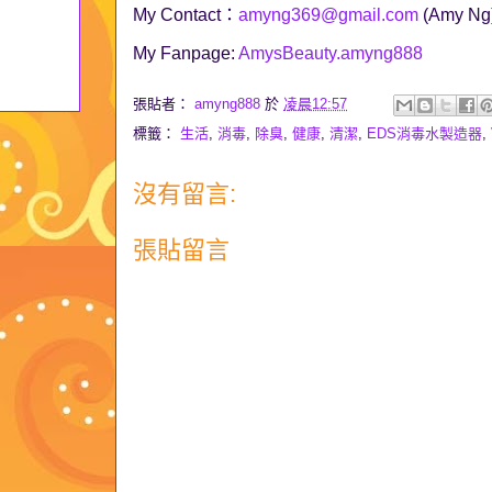
My Contact：
amyng369@gmail.com
(Amy Ng
My Fanpage:
AmysBeauty.amyng888
張貼者：
amyng888
於
凌晨12:57
標籤：
生活
,
消毒
,
除臭
,
健康
,
清潔
,
EDS消毒水製造器
,
沒有留言:
張貼留言