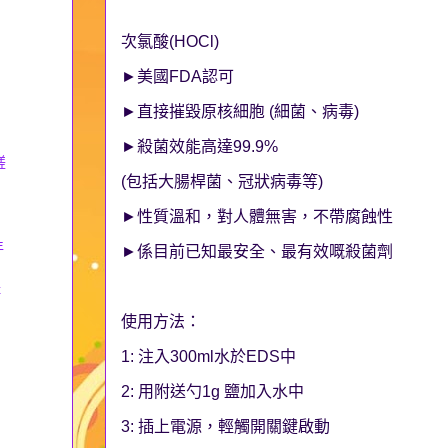
次氯酸(HOCl)
►美國FDA認可
►直接摧毀原核細胞 (細菌、病毒)
►殺菌效能高達99.9%
搓
(包括大腸桿菌、冠狀病毒等)
►性質溫和，對人體無害，不帶腐蝕性
年
►係目前已知最安全、最有效嘅殺菌劑
x
使用方法：
1: 注入300ml水於EDS中
2: 用附送勺1g 鹽加入水中
3: 插上電源，輕觸開關鍵啟動