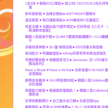
1支4效 ♥ 輕鬆KO口罩肌►瑞士BE CEUTICALS毛孔呼
霜
新年換新裝 ♥ 由睡衣開始►6IXTY8IGHT靚睡衣
濾走餘氯 ♥ 每日護髮美肌►AOX維他命C花灑濾芯
恆星主題 ♥ 法國出版75週年限定►花研草說【小王子．
斛凍齡茶套裝】
韓國人氣瘦身孖寶►GLAM.D雙重阻斷纖體片+ CLA纖
片
消毒除臭神器 ♥ 水+鹽 無限自製►EDS消毒水製造器
無泡配方 ♥ 呵護敏感肌►Infinity四葉草草本無泡潔面乳
芳療舒壓放鬆 ♥ 喚醒感官活力►Jeunesse【E·VŌK複方
精油系列】
Have a Break ♥ Have a Kit Kat►全新雀巢® Kit Kat® 
皮雪糕批
臍帶血培養液 ♥ 24小時急救BB肌►韓國人氣Cellinkos
兒針面膜
修復能力極強 ♥ 極速還原童顏肌！►韓國人氣Cellinkos
顏原液
玄學術數數碼化 ♥ 自己風水自己睇►玄創空間App
著數預告 ♥ 買滿 ¥199免運費►2.26~2.28淘寶香港“品