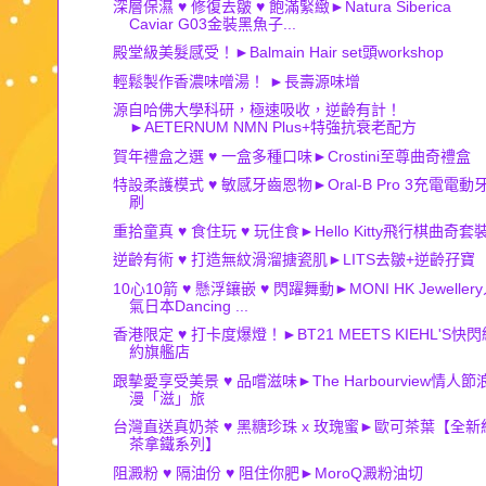
深層保濕 ♥ 修復去皺 ♥ 飽滿緊緻►Natura Siberica
Caviar G03金裝黑魚子...
殿堂級美髮感受！►Balmain Hair set頭workshop
輕鬆製作香濃味噌湯！ ►長壽源味增
源自哈佛大學科研，極速吸收，逆齡有計！
►AETERNUM NMN Plus+特強抗衰老配方
賀年禮盒之選 ♥ 一盒多種口味►Crostini至尊曲奇禮盒
特設柔護模式 ♥ 敏感牙齒恩物►Oral-B Pro 3充電電動
刷
重拾童真 ♥ 食住玩 ♥ 玩住食►Hello Kitty飛行棋曲奇套
逆齡有術 ♥ 打造無紋滑溜搪瓷肌►LITS去皺+逆齡孖寶
10心10箭 ♥ 懸浮鑲嵌 ♥ 閃躍舞動►MONI HK Jeweller
氣日本Dancing ...
香港限定 ♥ 打卡度爆燈！►BT21 MEETS KIEHL'S快閃
約旗艦店
跟摰愛享受美景 ♥ 品嚐滋味►The Harbourview情人節
漫「滋」旅
台灣直送真奶茶 ♥ 黑糖珍珠 x 玫瑰蜜►歐可茶葉【全新
茶拿鐵系列】
阻澱粉 ♥ 隔油份 ♥ 阻住你肥►MoroQ澱粉油切