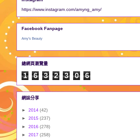
https://www.instagram.com/amyng_amy/
Facebook Fanpage
Amy's Beauty
總網頁瀏覽量
1
6
3
2
3
0
6
網誌分享
►
2014
(42)
►
2015
(237)
►
2016
(278)
►
2017
(258)