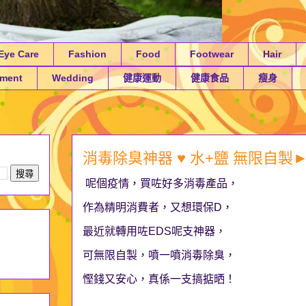
Eye Care
Fashion
Food
Footwear
Hair
tment
Wedding
健康運動
健康食品
瘦身
消毒除臭神器 ♥ 水+鹽 無限自製
呢個疫情，買咗好多消毒產品，
作為精明消費者，又想環保D，
最近就轉用咗EDS呢支神器，
可無限自製，噴一噴消毒除臭，
慳錢又安心，真係一支搞掂晒！